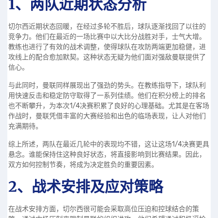
1、两队近期状态分析
切尔西近期状态回暖，在经过多轮不胜后，球队逐渐找回了以往的
竞争力。他们在最近的一场比赛中以大比分战胜对手，士气大增。
教练也进行了有效的战术调整，使得球队在攻防两端更加稳健，进
攻线上的配合愈加默契。这种状态无疑为他们面对强敌曼联提供了
信心。
与此同时，曼联同样展现出了强劲的势头。在教练指导下，球队利
用快速反击和稳定防守取得了一系列佳绩。他们在积分榜上的排名
也不断攀升，为本次1/4决赛积累了良好的心理基础。尤其是在客场
作战时，曼联凭借丰富的大赛经验和出色的临场表现，让人对他们
充满期待。
综上所述，两队在最近几轮中的表现均不错，这让这场1/4决赛更具
悬念。谁能保持住这种良好状态，将直接影响到比赛结果。因此，
双方如何控制节奏，将成为决定胜负的重要因素。
2、战术安排及应对策略
在战术安排方面，切尔西很可能会采取高位压迫和控球结合的策