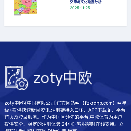
交锋与文化碰撞分析
2025-11-25
zoty中欧·(中国有限公司)官方网站👑【fzkrdhb.com】👑星
级⭐️提供快速新闻资讯,注册链接入口🎯、APP下载📱、平台
首页及登录服务。作为中国区领先的平台,中欧体育为用户
提供安全、稳定的注册体验,24小时客服随时在线支持。立