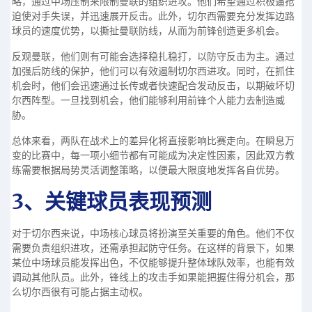
略，通过中场压制来限制曼联的组织进攻。他们希望通过积极逼抢
迫使对手失误，并迅速展开反击。此外，切尔西需要充分发挥边路
球员的速度优势，以撕扯曼联防线，从而为前锋创造更多机会。
反观曼联，他们则有可能会选择稳扎稳打，以防守反击为主。通过
加强后防线的保护，他们可以有效遏制切尔西进攻。同时，在抓住
机会时，他们会迅速通过长传或者快速配合发动反击，以期破坏切
尔西阵型。一旦找到机会，他们能够利用前锋个人能力去制造威
胁。
总体来看，两队在战术上的差异化将直接影响比赛走向。在瞬息万
变的比赛中，每一项小细节都有可能成为决定性因素，因此双方教
练需要根据局势灵活调整策略，以便最大限度地发挥各自优势。
3、关键球员表现预测
对于切尔西来说，中场核心球员将扮演至关重要的角色。他们不仅
需要负责组织进攻，还需承担起防守任务。在这样的背景下，如果
某位中场球员能发挥出色，不仅能够提升整体球队效率，也能有效
调动其他队员。此外，锋线上的攻击手如果能把握住得分机会，那
么切尔西很有可能占据主动权。