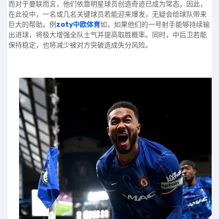
而对于曼联而言，他们依靠明星球员创造奇迹已成为常态。因此，
在此役中，一名或几名关键球员若能迎来爆发，无疑会给球队带来
巨大的帮助。例
zoty中欧体育
如，如果他们的一号射手能够持续输
出进球，将极大增强全队士气并提高取胜概率。同时，中后卫若能
保持稳定，也将减少被对方突破造成失分风险。