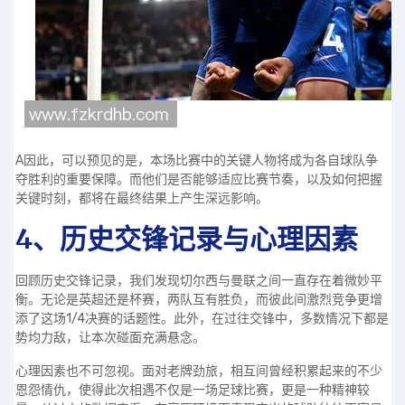
A因此，可以预见的是，本场比赛中的关键人物将成为各自球队争
夺胜利的重要保障。而他们是否能够适应比赛节奏，以及如何把握
关键时刻，都将在最终结果上产生深远影响。
4、历史交锋记录与心理因素
回顾历史交锋记录，我们发现切尔西与曼联之间一直存在着微妙平
衡。无论是英超还是杯赛，两队互有胜负，而彼此间激烈竞争更增
添了这场1/4决赛的话题性。此外，在过往交锋中，多数情况下都是
势均力敌，让本次碰面充满悬念。
心理因素也不可忽视。面对老牌劲旅，相互间曾经积累起来的不少
恩怨情仇，使得此次相遇不仅是一场足球比赛，更是一种精神较